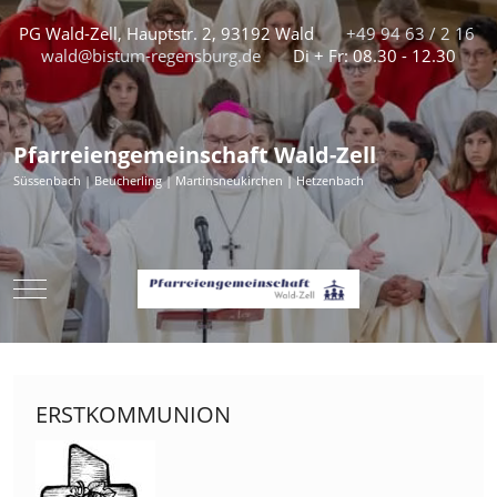
PG Wald-Zell, Hauptstr. 2, 93192 Wald
+49 94 63 / 2 16
wald@bistum-regensburg.de
Di + Fr: 08.30 - 12.30
Pfarreiengemeinschaft Wald-Zell
Süssenbach | Beucherling | Martinsneukirchen | Hetzenbach
Mobile Menu Toggle
ERSTKOMMUNION