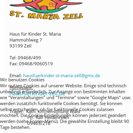
Haus für Kinder St. Maria
Hammühlweg 7
93199 Zell
Tel: 09468/499
Fax: 09468/9060519
Email:
hausfuerkinder-st-maria-zell@gmx.de
Wir benutzen Cookies
Wir nutzen Cookies auf unserer Website. Einige sind technisch
Homepage:
unbedingt erforderlich. Zur Anzeige von bestimmten Inhalten
hausfuerkinder-zell.de
wie "Veranstaltungen" und "Termine" sowie "Google Maps" usw.
werden zusätzlich funktionelle Cookies benötigt. Sie können
selbst entscheiden, ob Sie funktionelle Cookies zulassen
Träger: Kath. Kirchenstiftung Wald
möchten. Die Cookie-Einstellungen können jederzeit geändert
Pfr. Ralf Heidenreich
werden (siehe Footer-Menü). Die gewählte Einstellung bleibt 90
09463/216
Tage bestehen.