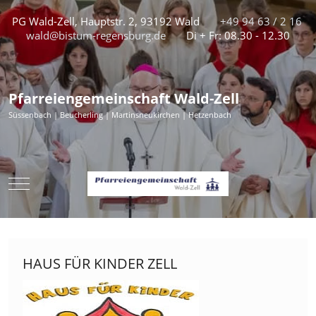
PG Wald-Zell, Hauptstr. 2, 93192 Wald
+49 94 63 / 2 16
wald@bistum-regensburg.de
Di + Fr: 08.30 - 12.30
Pfarreiengemeinschaft Wald-Zell
Süssenbach | Beucherling | Martinsneukirchen | Hetzenbach
Mobile Menu Toggle
HAUS FÜR KINDER ZELL