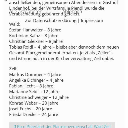
anschließenden, gemeinsamen Abendessen im Gasthof
Lindenhof, bei der Wirtsfamilie Piendl wurde die
Alle akzeptieren
Ablehnen
Verabschiedung gebührend gefeiert.
Zur Datenschutzerklärung
|
Impressum
Wald:
Stefan Hanwalter – 8 Jahre
Korbinian Kainz – 8 Jahre
Christian Gleixner – 8 Jahre
Tobias Roidl – 4 Jahre – bleibt aber dennoch dem neuen
Gesamt-Pfarrgemeinderat erhalten, jetzt als „Zeller“ -
und ist nun auch in der Kirchenverwaltung Zell dabei.
Zell:
Markus Dummer – 4 Jahre
Angelika Eichinger – 4 Jahre
Fabian Hecht – 8 Jahre
Marianne Seidl – 12 Jahre
Christine Schweiger – 12 Jahre
Konrad Weber – 20 Jahre
Josef Fuchs – 20 Jahre
Frieda Drexler – 24 Jahre
Vorheriger Beitrag: Rom-Pilgerfahrt der Pfarreiengemeinschaft W
Rom-Pilgerfahrt der Pfarreiengemeinschaft Wald-Zell