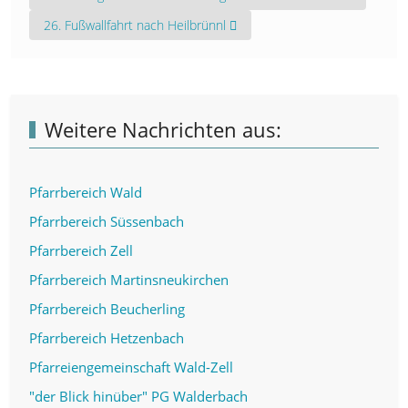
Nächster Beitrag: 26. Fußwallfahrt nach Heilbrünnl
26. Fußwallfahrt nach Heilbrünnl
Weitere Nachrichten aus:
Pfarrbereich Wald
Pfarrbereich Süssenbach
Pfarrbereich Zell
Pfarrbereich Martinsneukirchen
Pfarrbereich Beucherling
Pfarrbereich Hetzenbach
Pfarreiengemeinschaft Wald-Zell
"der Blick hinüber" PG Walderbach