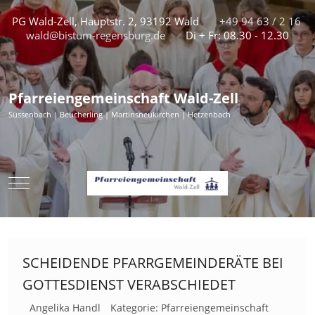
PG Wald-Zell, Hauptstr. 2, 93192 Wald
+49 94 63 / 2 16
wald@bistum-regensburg.de
Di + Fr: 08.30 - 12.30
Pfarreiengemeinschaft Wald-Zell
Süssenbach | Beucherling | Martinsneukirchen | Hetzenbach
Mobile Menu Toggle
SCHEIDENDE PFARRGEMEINDERÄTE BEI
GOTTESDIENST VERABSCHIEDET
Angelika Handl
Kategorie:
Pfarreiengemeinschaft