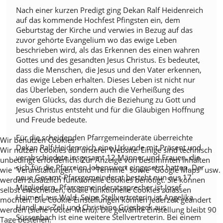
Nach einer kurzen Predigt ging Dekan Ralf Heidenreich
auf das kommende Hochfest Pfingsten ein, dem
Geburtstag der Kirche und verwies in Bezug auf das
zuvor gehörte Evangelium wo das ewige Leben
beschrieben wird, als das Erkennen des einen wahren
Gottes und des gesandten Jesus Christus. Es bedeutet,
dass die Menschen, die Jesus und den Vater erkennen,
das ewige Leben erhalten. Dieses Leben ist nicht nur
das Überleben, sondern auch die Verheißung des
ewigen Glücks, das durch die Beziehung zu Gott und
Jesus Christus entsteht und für die Gläubigen Hoffnung
und Freude bedeute.
Für die scheidenden Pfarrgemeinderäte überreichte
Wir benutzen Cookies
Dekan Ralf Heidenreich eine Urkunde mit Präsent und
Wir nutzen Cookies auf unserer Website. Einige sind technisch
verabschiedete insgesamt 12 Männer und Frauen, die
unbedingt erforderlich. Zur Anzeige von bestimmten Inhalten
sich für die Pfarreien lobenswert eingesetzt hatten. Der
wie "Veranstaltungen" und "Termine" sowie "Google Maps" usw.
neue Gesamt-Pfarrgemeinderat besteht nun aus 17
werden zusätzlich funktionelle Cookies benötigt. Sie können
Mitgliedern. Pfarrgemeinderatssprecher ist Josef
selbst entscheiden, ob Sie funktionelle Cookies zulassen
Haimerl aus Wald. Seine Stellvertreterin ist Angelika
möchten. Die Cookie-Einstellungen können jederzeit geändert
Handl aus Zell und Christiane Griesbeck aus
werden (siehe Footer-Menü). Die gewählte Einstellung bleibt 90
Süssenbach ist eine weitere Stellvertreterin. Bei einem
Tage bestehen.