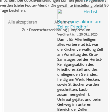
möchten. Die Cookie-Einstellungen können jederzeit geändert
werden (siehe Footer-Menü). Die gewählte Einstellung bleibt 90
Tage bestehen.
Herbst-
Reinigungsaktion am
Alle akzeptieren
Ablehnen
Zeller Friedhof
Zur Datenschutzerklärung
|
Impressum
Veröffentlicht: 20 Okt. 2025
Damit für Allerheiligen
alles vorbereitet ist, war
die Kirchenverwaltung Zell
am Vormittag des Kirta-
Samstages bei der Herbst-
Reinigungsaktion des
Friedhofes Zell und des
umliegenden Geländes,
fleißig am Werk. Hecken,
sowie Sträucher wurden
geschnitten, Laub
zusammengekehrt,
Unkraut gejätet und beim
Gehweg im unteren
Bereich der Zeller