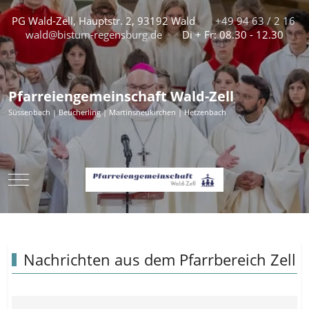
PG Wald-Zell, Hauptstr. 2, 93192 Wald
+49 94 63 / 2 16
wald@bistum-regensburg.de
Di + Fr: 08.30 - 12.30
Pfarreiengemeinschaft Wald-Zell
Süssenbach | Beucherling | Martinsneukirchen | Hetzenbach
Mobile Menu Toggle
Nachrichten aus dem Pfarrbereich Zell