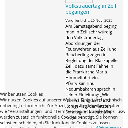
Volkstrauertag in Zell
begangen
Veröffentlicht: 26 Nov. 2025
Am Samstagabend beging
man in Zell sehr würdig
den Volkstrauertag.
Abordnungen der
Feuerwehren aus Zell und
Beucherling zogen in
Begleitung der Blaskapelle
Zell, dazu samt Fahne in
die Pfarrkirche Mariä
Himmelfahrt ein.
Pfarrvikar Tinu
Nedumbakaran sprach in
Wir benutzen Cookies
seiner Einleitung: „Wir
Wir nutzen Cookies auf unserer Website. Einige sind technisch
feiern heute den Christ-
unbedingt erforderlich. Zur Anzeige von bestimmten Inhalten
Königs-Tag, den letzten
wie "Veranstaltungen" und "Termine" sowie "Google Maps" usw.
Sonntag im Kirchenjahr.
werden zusätzlich funktionelle Cookies benötigt. Sie können
Zugleich...
selbst entscheiden, ob Sie funktionelle Cookies zulassen
Weiterlesen