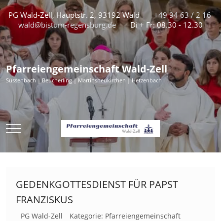
PG Wald-Zell, Hauptstr. 2, 93192 Wald
+49 94 63 / 2 16
wald@bistum-regensburg.de
Di + Fr: 08.30 - 12.30
Pfarreiengemeinschaft Wald-Zell
Süssenbach | Beucherling | Martinsneukirchen | Hetzenbach
Mobile Menu Toggle
GEDENKGOTTESDIENST FÜR PAPST
FRANZISKUS
PG Wald-Zell
Kategorie:
Pfarreiengemeinschaft