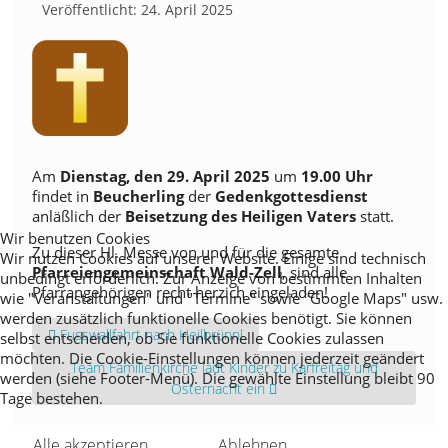
Veröffentlicht: 24. April 2025
Am
Dienstag, den 29. April 2025
um
19.00 Uhr
findet in
Beucherling
der
Gedenkgottesdienst
anläßlich der
Beisetzung des Heiligen Vaters
statt.
Wir benutzen Cookies
Zu dieser Hl. Messe von und für die gesamte
Wir nutzen Cookies auf unserer Website. Einige sind technisch
Pfarreiengemeinschaft Wald-Zell
, sind alle
unbedingt erforderlich. Zur Anzeige von bestimmten Inhalten
Pfarrangehörigen recht herzich eingeladen!
wie "Veranstaltungen" und "Termine" sowie "Google Maps" usw.
werden zusätzlich funktionelle Cookies benötigt. Sie können
Vorheriger Beitrag: Fusswallfahrt nach Heilbrünnl
Fusswallfahrt nach Heilbrünnl
selbst entscheiden, ob Sie funktionelle Cookies zulassen
möchten. Die Cookie-Einstellungen können jederzeit geändert
Nächster Beitrag: Team Familienkirche lädt Kinder zu Karfrei
Team Familienkirche lädt Kinder zu Karfreitag und
werden (siehe Footer-Menü). Die gewählte Einstellung bleibt 90
Osternacht ein
Tage bestehen.
Alle akzeptieren
Ablehnen