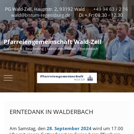
PG Wald-Zell, Hauptstr. 2, 93192 Wald
+49 94 63 / 2 16
wald@bistum-regensburg.de
Di + Fr: 08.30 - 12.30
Pfarreiengemeinschaft Wald-Zell
Süssenbach | Beucherling | Martinsneukirchen | Hetzenbach
Mobile Menu Toggle
ERNTEDANK IN WALDERBACH
Am Samstag, den
28. September 2024
wird um 17.00