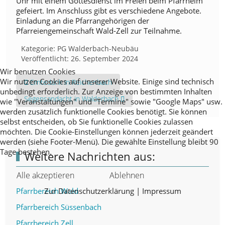
Uhr mit einem Gottesdienst im Freien beim Pfarrheim
gefeiert. Im Anschluss gibt es verschiedene Angebote.
Einladung an die Pfarrangehörigen der
Pfarreiengemeinschaft Wald-Zell zur Teilnahme.
Kategorie:
PG Walderbach-Neubäu
Veröffentlicht: 26. September 2024
Wir benutzen Cookies
Wir nutzen Cookies auf unserer Website. Einige sind technisch
Vorheriger Beitrag: Erntedank in Reichenbach
Erntedank in Reichenbach
unbedingt erforderlich. Zur Anzeige von bestimmten Inhalten
Nächster Beitrag: Segensandacht in Walderbach
Segensandacht in Walderbach
wie "Veranstaltungen" und "Termine" sowie "Google Maps" usw.
werden zusätzlich funktionelle Cookies benötigt. Sie können
selbst entscheiden, ob Sie funktionelle Cookies zulassen
möchten. Die Cookie-Einstellungen können jederzeit geändert
werden (siehe Footer-Menü). Die gewählte Einstellung bleibt 90
Tage bestehen.
Weitere Nachrichten aus:
Alle akzeptieren
Ablehnen
Zur Datenschutzerklärung
|
Impressum
Pfarrbereich Wald
Pfarrbereich Süssenbach
Pfarrbereich Zell