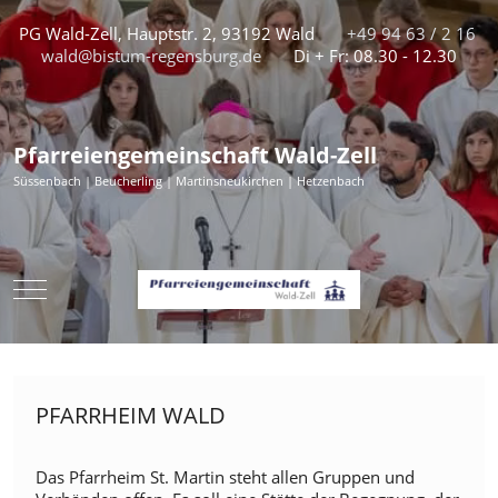
PG Wald-Zell, Hauptstr. 2, 93192 Wald
+49 94 63 / 2 16
wald@bistum-regensburg.de
Di + Fr: 08.30 - 12.30
Pfarreiengemeinschaft Wald-Zell
Süssenbach | Beucherling | Martinsneukirchen | Hetzenbach
Mobile Menu Toggle
PFARRHEIM WALD
Das Pfarrheim St. Martin steht allen Gruppen und