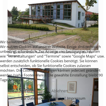
Wir benutzen Cookies
Wir nutzen Cookies auf unserer Website. Einige sind technisch
unbedingt erforderlich. Zur Anzeige von bestimmten Inhalten
Die Rückansicht des Pfarrheims mit dem Nebeneingang über die
wie "Veranstaltungen" und "Termine" sowie "Google Maps" usw.
Terrasse
werden zusätzlich funktionelle Cookies benötigt. Sie können
selbst entscheiden, ob Sie funktionelle Cookies zulassen
möchten. Die Cookie-Einstellungen können jederzeit geändert
werden (siehe Footer-Menü). Die gewählte Einstellung bleibt 90
Tage bestehen.
Alle akzeptieren
Ablehnen
Zur Datenschutzerklärung
|
Impressum